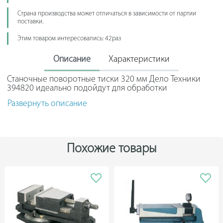
Страна производства может отличаться в зависимости от партии
поставки.
Этим товаром интересовались: 42раз
Описание
Характеристики
Станочные поворотные тиски 320 мм Дело Техники
394820 идеально подойдут для обработки
металлических деталей на станке. За счет силы сжатия
Развернуть описание
5500 кг модель обеспечивает надежное удержание.
Модель имеет глубину рабочего пространства равной
100 мм - этого достаточно для работы с объемными
профилями.
Похожие товары