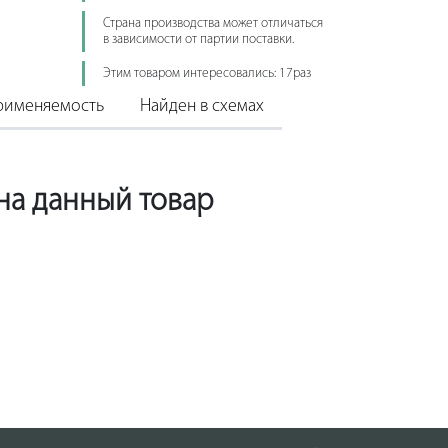
Страна производства может отличаться
в зависимости от партии поставки.
Этим товаром интересовались: 17раз
рименяемость
Найден в схемах
 на данный товар