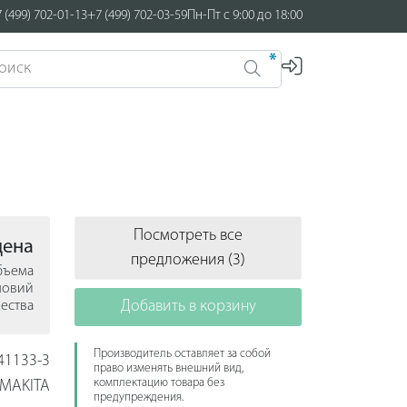
 (499) 702-01-13
+7 (499) 702-03-59
Пн-Пт с 9:00 до 18:00
*
Посмотреть все
цена
предложения (3)
объема
ловий
Добавить в корзину
ества
Производитель оставляет за собой
41133-3
право изменять внешний вид,
комплектацию товара без
MAKITA
предупреждения.