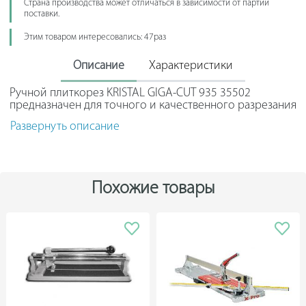
Страна производства может отличаться в зависимости от партии
поставки.
Этим товаром интересовались: 47раз
Описание
Характеристики
Ручной плиткорез KRISTAL GIGA-CUT 935 35502
предназначен для точного и качественного разрезания
плитки толщиной 3 - 23 мм, и мозаики из стекла.
Развернуть описание
Модель произведена из никелированной стали, что
обеспечивает прочность и долгий срок эксплуатации.
Порошковое покрытие защищает оборудование от
повреждений и коррозии.
Похожие товары
Плиткорез оснащен боковым упором, на который
нанесены две миллиметровые шкалы для прямых
замеров, и под углом 45 градусов. Линейка легко
фиксируется специальным рычагом, для повышения
точности выполняемых работ.
Дополнительными опциями к модели являются:
комплект ножек, приставной стол с ножками и
лазерный визир (приобретаются отдельно).