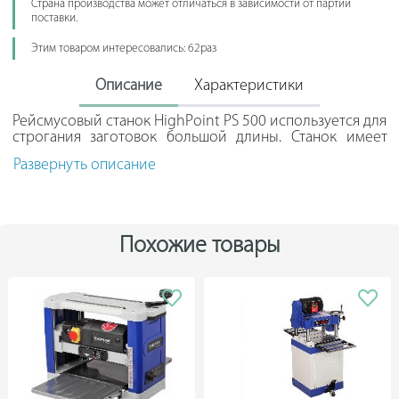
Страна производства может отличаться в зависимости от партии
поставки.
Этим товаром интересовались: 62раз
Описание
Характеристики
Рейсмусовый станок HighPoint PS 500 используется для
строгания заготовок большой длины. Станок имеет
приводной вал с тремя ножами, что улучшает качество
Развернуть описание
обработки. Тонкие настройки глубины строгания
позволяют снимать слой до 8 мм. Мощный трехфазный
электродвигатель обеспечивает бесперебойное
вращение вала и, в итоге, обработанную поверхность
хорошего качества. Станок прост в применении и
Похожие товары
обслуживании.