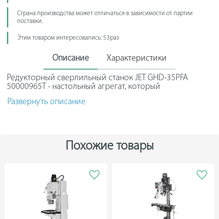
Страна производства может отличаться в зависимости от партии
поставки.
Этим товаром интересовались: 53раз
Описание
Характеристики
Редукторный сверлильный станок JET GHD-35PFA
50000965T - настольный агрегат, который
предназначен для интенсивного использования в
Развернуть описание
промышленности, серийных производствах. Наличие
интегрированной системы охлаждения инструмента и
заготовки дает возможность непрерывно работать
длительное время, не опасаясь перегрева и потери
качества. Элементы управления станком расположены
Похожие товары
в одном месте, что обеспечивает удобство в работе.
Входящая в комплектацию подставка имеет небольшую
тумбу с замком, что обеспечивает надежную защиту
хранимых предметов от постороннего доступа.