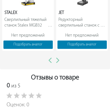
STALEX
JET
Сверлильный тяжелый 
Редукторный 
станок Stalex MGB32          
сверлильный станок с 
крестовым столом JET 
Нет предложений
Нет предложений
JMD-40PFCT 50000861T     
Подобрать аналог
Подобрать аналог
Отзывы о товаре
0
из 5
Оценок: 0