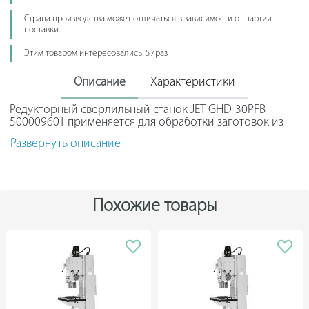
Страна производства может отличаться в зависимости от партии
поставки.
Этим товаром интересовались: 57раз
Описание
Характеристики
Редукторный сверлильный станок JET GHD-30PFB
50000960T применяется для обработки заготовок из
металла, различных сплавов, пластика и древесины.
Развернуть описание
Рабочий стол имеет специальные пазы, которые дают
возможность устанавливать разное зажимное
оборудование. Работа станка осуществляется от
трехфазной сети напряжением 380 В. Система
охлаждения с подводкой воды в рабочую зону
Похожие товары
позволяет непрерывно использовать агрегат долгое
время, не опасаясь перегрева и поломки рабочих
деталей.