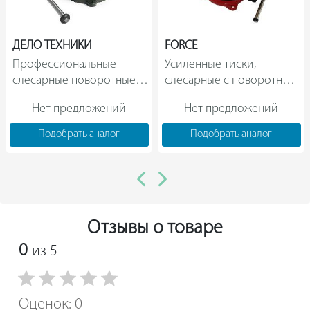
ДЕЛО ТЕХНИКИ
FORCE
Профессиональные 
Усиленные тиски, 
слесарные поворотные 
слесарные с поворотной 
тиски Дело Техники 
станиной и шириной 
Нет предложений
Нет предложений
ТСМ-200 392500                
губок 5"(125мм) FORCE      
Подобрать аналог
Подобрать аналог
Отзывы о товаре
0
из 5
Оценок: 0