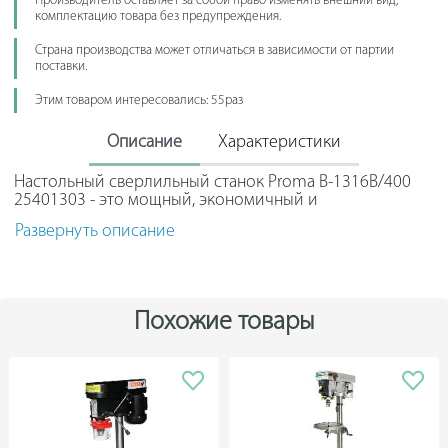
Производитель оставляет за собой право изменять внешний вид,
комплектацию товара без предупреждения.
Страна производства может отличаться в зависимости от партии
поставки.
Этим товаром интересовались: 55раз
Описание
Характеристики
Настольный сверлильный станок Proma B-1316B/400
25401303 - это мощный, экономичный и
многофункциональный станок для работы в условиях
Развернуть описание
производств или ремонтных мастерских.
Поворачиваемый и наклоняемый стол расширяет
возможности станка. Защитный экран из прозрачного
пластика делает работу безопасной для оператора.
Эффективное освещение рабочей зоны способствует
Похожие товары
быстрой и точной установке детали в тиски.
Специальные пазы позволяют установить
дополнительное оборудование, такое как делительная
головка, различные держатели и другие устройства,
расширяющие область применения станка.