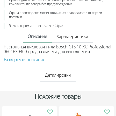
Производитель оставляет за собой право изменять внешний вид,
комплектацию товара без предупреждения.
Страна производства может отличаться в зависимости от партии
поставки.
Этим товаром интересовались: 94раз
Описание
Характеристики
Настольная дисковая пила Bosch GTS 10 XC Professional
0601B30400 предназначена для выполнения
прямолинейных и поперечных распилов древесных
Развернуть описание
заготовок. При использовании определенных дисков
пила может распиливать алюминиевый профиль и
пластмассу. Благодаря регулирующимся угловым
упорам, имеется возможность резать заготовки под
Деталировки
углом. Мощный двигатель оснащен современной
электроникой для эффективной работы и полного
контроля процесса работы. Продуманная система
пылеудаления обеспечивает минимальный выброс
Похожие товары
опилок и отработанной пыли. Функция Pure-Locator
обеспечивает быструю и точную предварительную
разметку пропилов.