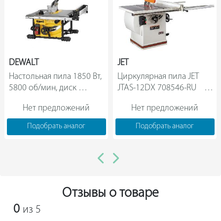
DEWALT
JET
Настольная пила 1850 Вт, 
Циркулярная пила JET 
5800 об/мин, диск 
JTAS-12DX 708546-RU         
210x30 мм Dewalt 
Нет предложений
Нет предложений
DWE7485-QS                
Подобрать аналог
Подобрать аналог
Отзывы о товаре
0
из 5