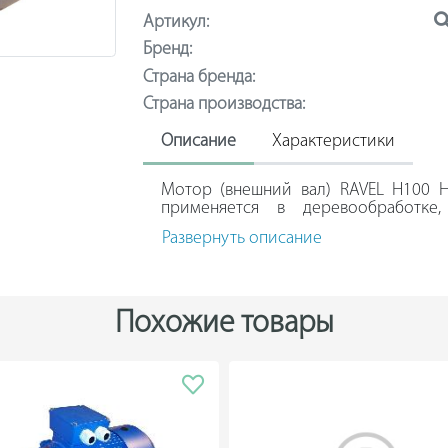
Артикул:
Бренд:
Страна бренда:
Страна производства:
Описание
Характеристики
Мотор (внешний вал) RAVEL H100 
применяется в деревообработке
станкостроении. Модель оснащен
Развернуть описание
привода промышленных машин.
Агрегат легко крепится и не доставля
Модель совместима с помпами ВД: E
Похожие товары
EL1714, HT4715, AQUA 1320R, AQUA 13