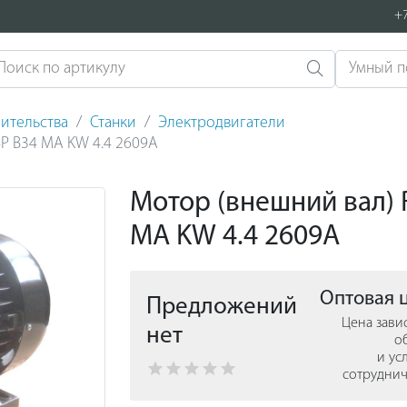
+7
ительства
Станки
Электродвигатели
4P B34 MA KW 4.4 2609A
Мотор (внешний вал) 
MA KW 4.4 2609A
Оптовая 
Предложений
Цена зави
нет
о
и ус
сотруднич