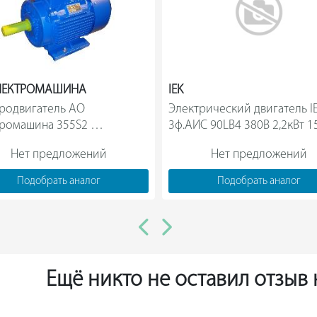
ЛЕКТРОМАШИНА
IEK
родвигатель АО 
Электрический двигатель IE
ромашина 355S2 
3ф.АИС 90LB4 380В 2,2кВт 1
ронный, 3-х фазный, исп. 
мин 1081 DRIVE AIS09       
Нет предложений
Нет предложений
1081 46271                
Подобрать аналог
Подобрать аналог
Ещё никто не оставил отзыв