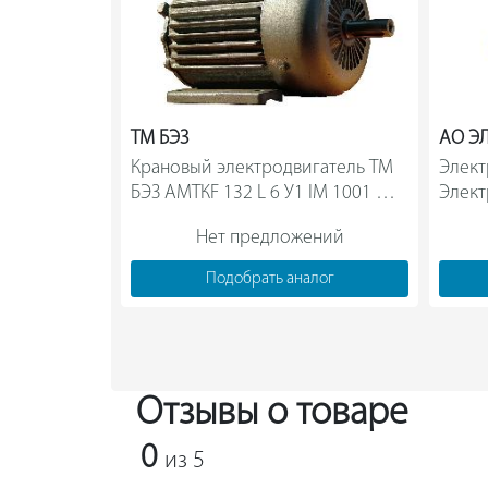
ТМ БЭЗ
АО Э
Крановый электродвигатель ТМ 
Элект
БЭЗ АМТКF 132 L 6 У1 IM 1001 
Элект
02217                
асинх
Нет предложений
Подобрать аналог
Отзывы о товаре
0
из 5