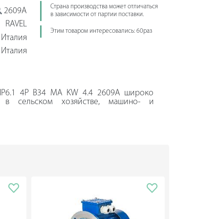
Страна производства может отличаться
2609A
в зависимости от партии поставки.
RAVEL
Этим товаром интересовались: 60раз
Италия
Италия
HP6.1 4P B34 MA KW 4.4 2609A широко
, в сельском хозяйстве, машино- и
а мощным двигателем и подходит для
ет сложностей в эксплуатации.
1B1614, E2B2014, RC 14.16 D XN, WS102,
20RN.