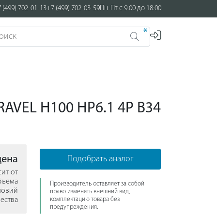
 (499) 702-01-13
+7 (499) 702-03-59
Пн-Пт с 9:00 до 18:00
*
RAVEL H100 HP6.1 4P B34
цена
Подобрать аналог
сит от
бъема
Производитель оставляет за собой
ловий
право изменять внешний вид,
ества
комплектацию товара без
предупреждения.