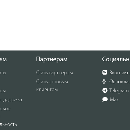
ям
Партнерам
Социальн
аты
Стать партнером
Вконтакт
Стать оптовым
Однокла
клиентом
осы
Telegram
поддержка
Max
ьское
и
льность