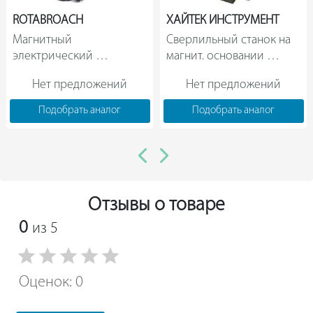
пластмассовом кейсе для переноски и компактного
ROTABROACH
ХАЙТЕК ИНСТРУМЕНТ
хранения.
Магнитный 
Сверлильный станок на 
электрический 
магнит. основании 
сверлильный станок 
Хайтек инструмент 
Нет предложений
Нет предложений
Rotabroach ELEMENT 100 
MBA100 211 09                
4992                
Подобрать аналог
Подобрать аналог
Отзывы о товаре
0
из 5
Оценок: 0