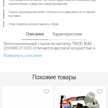
Производитель оставляет за собой право изменять внешний вид,
комплектацию товара без предупреждения.
Страна производства может отличаться в зависимости от партии
поставки.
Этим товаром интересовались: 44раз
Описание
Характеристики
Ленточнопильный станок по металлу TRIOD BSM-
220/400 211035 отличается высокой мощностью и
успешно используется в сфере промышленности.
Развернуть описание
Агрегат оснащается прочной пильной лентой и без
труда режет заготовки из металла и прочих
материалов. Угол реза зависит от поворота рамы.
Конструкция модели позволяет регулировать скорость
подачи.
Похожие товары