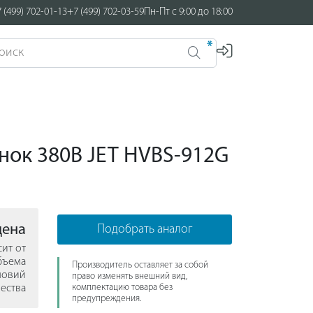
 (499) 702-01-13
+7 (499) 702-03-59
Пн-Пт с 9:00 до 18:00
*
нок 380В JET HVBS-912G
цена
Подобрать аналог
сит от
бъема
Производитель оставляет за собой
ловий
право изменять внешний вид,
ества
комплектацию товара без
предупреждения.