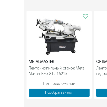
METALMASTER
OPTI
Ленточнопильный станок Metal 
Ленто
Master BSG-812 16215                
гидр
Нет предложений
Подобрать аналог