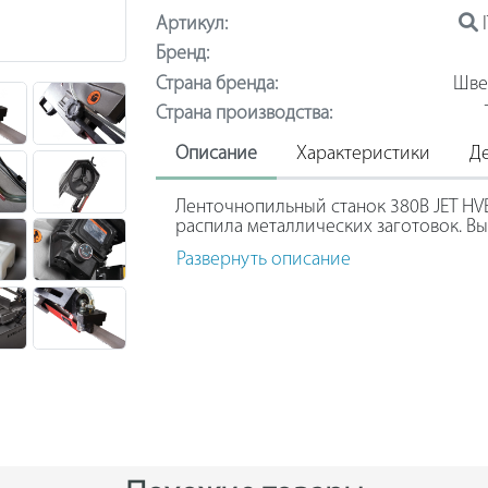
Артикул:
Бренд:
Страна бренда:
Шве
Страна производства:
Описание
Характеристики
Д
Ленточнопильный станок 380В JET HV
распила металлических заготовок. В
высококачественное биметаллическо
Развернуть описание
ленты выставляют в зависимости от 
напряжение. Функция наклона пильног
для выполнения сложных операций. К
защищает внутренние узлы от дефор