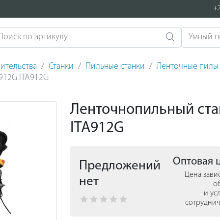
+7
ительства
Станки
Пильные станки
Ленточные пилы
912G ITA912G
Ленточнопильный ста
ITA912G
Оптовая 
Предложений
Цена зави
нет
о
и ус
сотруднич