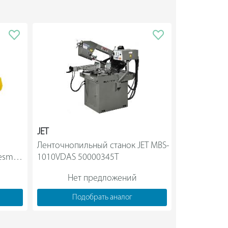
JET
JET
Ленточнопильный станок JET MBS-
Ленточнопил
smak 
1010VDAS 50000345T                
Нет предложений
Нет
Подобрать аналог
Под