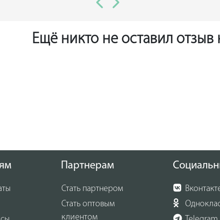
Ещё никто не оставил отзыв
ям
Партнерам
Социальн
аты
Стать партнером
Вконтакт
Стать оптовым
Однокла
клиентом
осы
Telegram