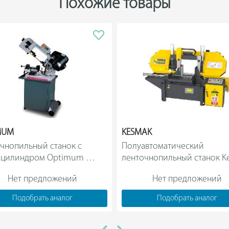
Похожие товары
MUM
KESMAK
чнопильный станок с 
Полуавтоматический 
оцилиндром Optimum 
ленточнопильный станок Ke
OPTIsaw S131GH 3300131                
KSY 400x600 1129                
Нет предложений
Нет предложений
Подобрать аналог
Подобрать аналог