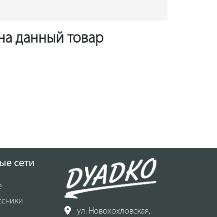
 на данный товар
ые сети
е
ссники
ул. Новохохловская,