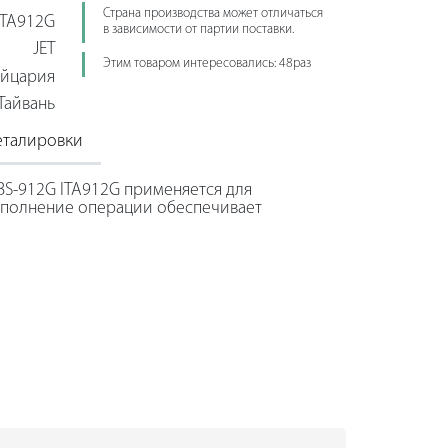
Страна производства может отличаться
ITA912G
в зависимости от партии поставки.
JET
Этим товаром интересовались: 48раз
йцария
Тайвань
еталировки
BS-912G ITA912G применяется для
ыполнение операции обеспечивает
е полотно. Направляющие пильной
толщины заготовки, снимая лишнее
о узла позволяет использовать станок
орпус изготовлен из прочного металла и
маций.