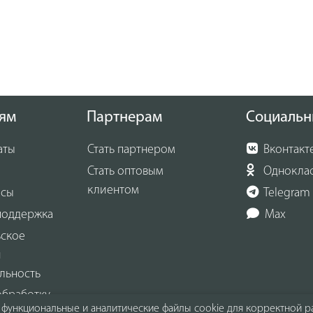
ям
Партнерам
Социальн
аты
Стать партнером
Вконтакт
Стать оптовым
Однокла
клиентом
осы
Telegram
поддержка
Max
ьское
и
льность
обработку
функциональные и аналитические файлы cookie для корректной ра