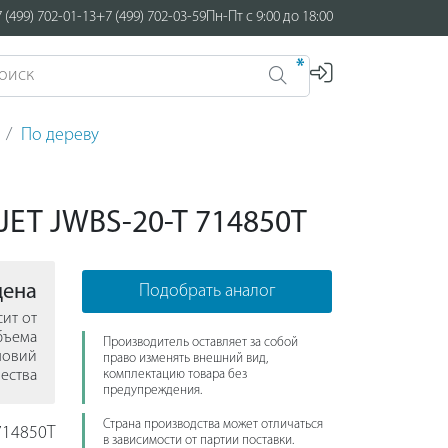
 (499) 702-01-13
+7 (499) 702-03-59
Пн-Пт с 9:00 до 18:00
*
По дереву
 JET JWBS-20-T 714850T
цена
Подобрать аналог
сит от
бъема
Производитель оставляет за собой
ловий
право изменять внешний вид,
ества
комплектацию товара без
предупреждения.
Страна производства может отличаться
14850T
в зависимости от партии поставки.