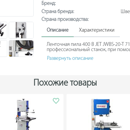
Бренд:
Страна бренда:
Шве
Страна производства:
Описание
Характеристики
Ленточная пила 400 В JET JWBS-20-T 
профессиональный станок, при пом
разделять деревянные заготовки бо
Развернуть описание
крепления рабочей поверхности увел
Боковой упор с жесткой конструкцие
быстро натянуть ленту и контролиров
чугунные шкивы повышают плавность 
Похожие товары
Потребляемая мощность составляет 6 кВ
Предусматриваются две скорости дви