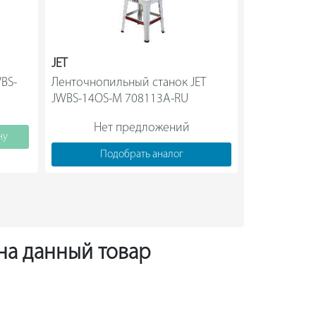
JET
METABO
BS-
Ленточнопильный станок JET 
Ленточная п
Ш S136A                
JWBS-14OS-M 708113A-RU                
PRECISION 230 В
Нет предложений
Нет
ну
Подобрать аналог
Под
 на данный товар