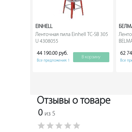
EINHELL
БЕЛ
Ленточная пила Einhell TC-SB 305 
Ленто
U 4308055                
44 190.00 руб.
62 74
В корзину
Все предложения: 1
Все пр
Отзывы о товаре
0
из 5