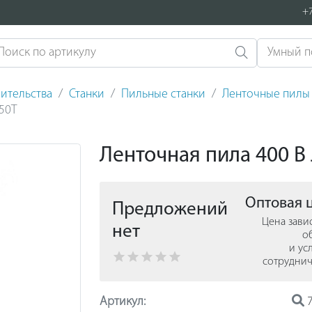
+7
ительства
Станки
Пильные станки
Ленточные пилы
50T
Ленточная пила 400 В
Оптовая 
Предложений
Цена зави
нет
о
и ус
сотруднич
Артикул:
7