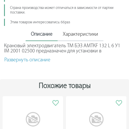
Страна производства может отличаться в зависимости от партии
поставки.
Этим товаром интересовались: 66раз
Описание
Характеристики
Крановый электродвигатель ТМ БЭЗ АМТКF 132 L 6 У1
IM 2001 02500 предназначен для установки в
подъемно-транспортные механизмы. Широко
Развернуть описание
используется в производстве различных видов кранов,
а так же в металлургической и горнодобывающей
промышленности.
Данная модель обладает высокой мощностью и
Похожие товары
относится к асинхронным двигателям с
короткозамкнутым ротором. Способ крепления -
фланцевый с одним концом вала.