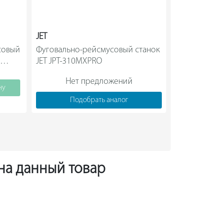
JET
METABO
овый 
Фуговально-рейсмусовый станок 
Строгальный
JET JPT-310MXPRO                
Нет предложений
Нет
ну
Подобрать аналог
Под
 на данный товар