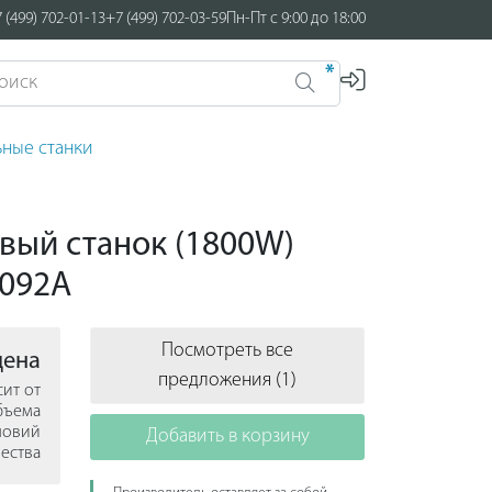
 (499) 702-01-13
+7 (499) 702-03-59
Пн-Пт с 9:00 до 18:00
*
ные станки
вый станок (1800W)
S092A
Посмотреть все
цена
предложения (1)
сит от
бъема
ловий
Добавить в корзину
ества