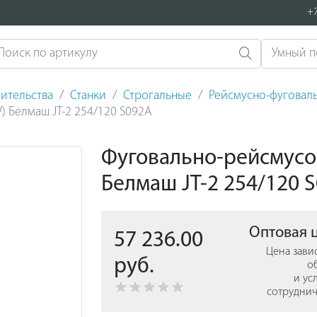
+7
ительства
Станки
Строгальные
Рейсмусно-фуговаль
 Белмаш JT-2 254/120 S092A
Фуговально-рейсмусо
Белмаш JT-2 254/120 
Оптовая 
57 236.00
Цена зави
руб.
о
и ус
сотруднич