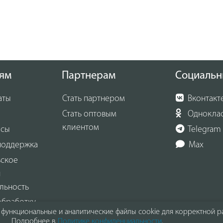
ям
Партнерам
Социальн
аты
Стать партнером
Вконтакт
Стать оптовым
Однокла
клиентом
осы
Telegram
поддержка
Max
ьское
и
льность
обработку
функциональные и аналитические файлы cookie для корректной ра
х данных
Подробнее в
Политике конфиденциальности
.