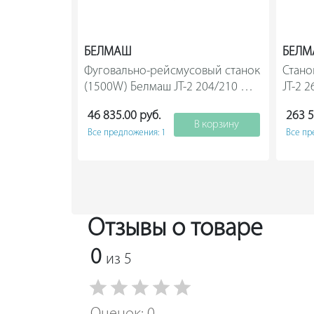
БЕЛМАШ
БЕЛ
Фуговально-рейсмусовый станок 
Стано
(1500W) Белмаш JT-2 204/210 
JT-2 26
S091A                
46 835.00 руб.
263 5
В корзину
Все предложения: 1
Все пр
Отзывы о товаре
0
из 5