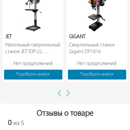
для надежной фиксации заготовки в процессе
обработки. Комплектующие агрегата отвечают всем
требованиям высокого качества. Модель не нуждается
в частом и сложном техническом обслуживании.
JET
GIGANT
Напольный сверлильный 
Сверлильный станок 
станок JET IDP-22 
Gigant DP1016                
354301T (25 мм, МК-3, 
Нет предложений
Нет предложений
400 В)                
Подобрать аналог
Подобрать аналог
Отзывы о товаре
0
из 5