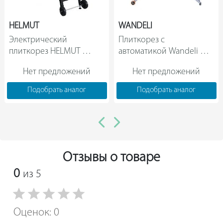
Регулируемый гониометрический упор
HELMUT
WANDELI
Электрический 
Плиткорез с 
плиткорез HELMUT 
автоматикой Wandeli 
FS250H hl-58                
QXZ-ZD-1800                
Нет предложений
Нет предложений
Подобрать аналог
Подобрать аналог
Отзывы о товаре
0
из 5
Оценок: 0