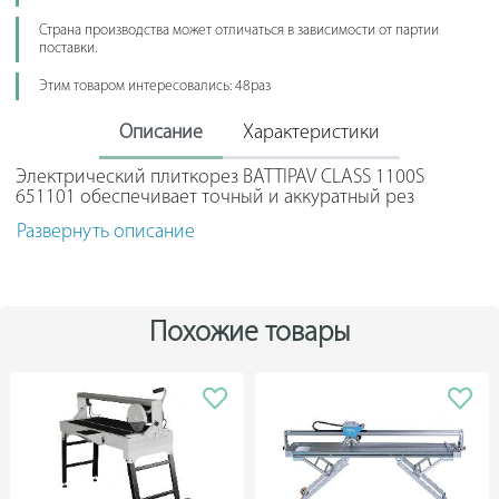
Страна производства может отличаться в зависимости от партии
поставки.
Этим товаром интересовались: 48раз
Описание
Характеристики
Электрический плиткорез BATTIPAV CLASS 1100S
651101 обеспечивает точный и аккуратный рез
керамической плитки, керамогранита, а также
Развернуть описание
заготовок из натуральных материалов.
Модель подходит для прямого реза и снятия фаски.
Есть возможность реза под углом 45 градусов.
Алюминиевый стол имеет высокий предел прочности,
Похожие товары
поэтому устойчив к разрушению.
Ряд дополнительных особенностей:
Система регулировки ножек Fast Leg
Водопадная система фильтрации воды
Ограничители длины реза