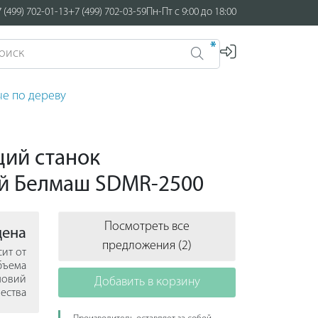
 (499) 702-01-13
+7 (499) 702-03-59
Пн-Пт с 9:00 до 18:00
*
е по дереву
ий станок
й Белмаш SDMR-2500
Посмотреть все
цена
предложения (2)
сит от
бъема
ловий
Добавить в корзину
ества