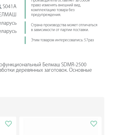
Производитель оставляет за собой
право изменять внешний вид,
S041A
комплектацию товара без
ЕЛМАШ
предупреждения.
еларусь
Страна производства может отличаться
в зависимости от партии поставки.
еларусь
Этим товаром интересовались: 57раз
офункциональный Белмаш SDMR-2500
аботки деревянных заготовок. Основные
ние, рейсмусование, фрезерование.
ьзовать оборудование в домашних
одключения к силовым линиям 380 В.
ходимое оборудование для проведения
рукция обладает необходимым весом и
рацией при работе. Распиловку можно
 пиления предусмотрен рабочий стол
а для строгания составляют 912х284 мм.
втоматическая подача заготовки со
 фрезерования используются фрезы