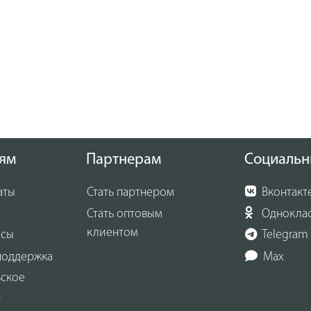
Максимальная высота заготовки при 
ям
Партнерам
Социальн
аты
Стать партнером
Вконтакт
Стать оптовым
Однокла
клиентом
осы
Telegram
поддержка
Max
ьское
и