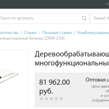
+7
ительства
Станки
Пильные станки
Комбинированны
ункциональный Белмаш SDMR-2500
Деревообрабатывающ
многофункциональны
Оптовая 
81 962.00
Цена зави
руб.
о
и ус
сотруднич