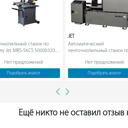
JET
чнопильный станок по 
Автоматический 
лу Jet MBS-56CS 50000320M 
ленточнопильный станок по
металлу 400 В JET HBS-1820A
Нет предложений
Нет предложений
50000480T                
Подобрать аналог
Подобрать аналог
Ещё никто не оставил отзыв