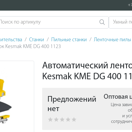
+7
ительства
Станки
Пильные станки
Ленточные пилы
ок Kesmak KME DG 400 1123
Автоматический лент
Kesmak KME DG 400 1
Оптовая 
Предложений
Цена зави
нет
о
и ус
сотруднич