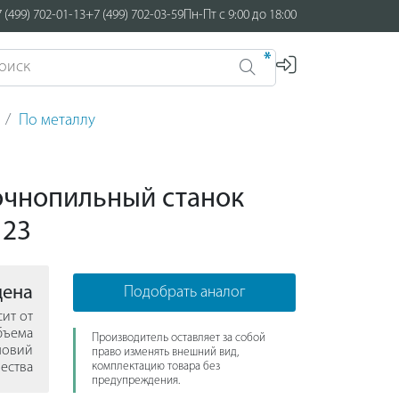
 (499) 702-01-13
+7 (499) 702-03-59
Пн-Пт с 9:00 до 18:00
*
По металлу
очнопильный станок
123
цена
Подобрать аналог
сит от
бъема
Производитель оставляет за собой
ловий
право изменять внешний вид,
ества
комплектацию товара без
предупреждения.