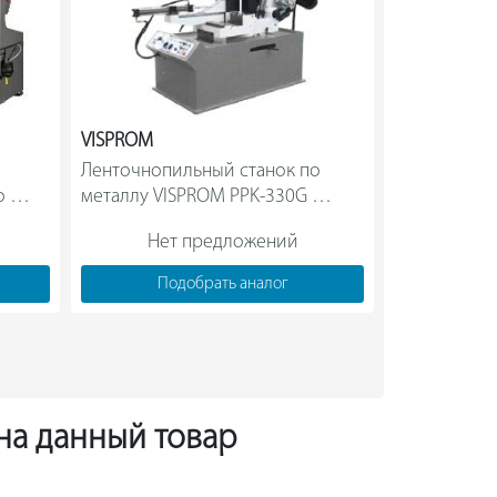
VISPROM
JET
Ленточнопильный станок по 
Ленточнопил
 
металлу VISPROM PPK-330G 
металлу 400
F 
38812500                
270D
Нет предложений
Нет
Подобрать аналог
Под
 на данный товар