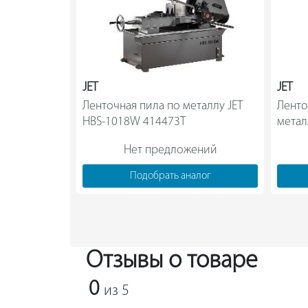
JET
JET
Ленточная пила по металлу JET 
Ленто
HBS-1018W 414473T                
метал
Нет предложений
Подобрать аналог
Отзывы о товаре
0
из 5