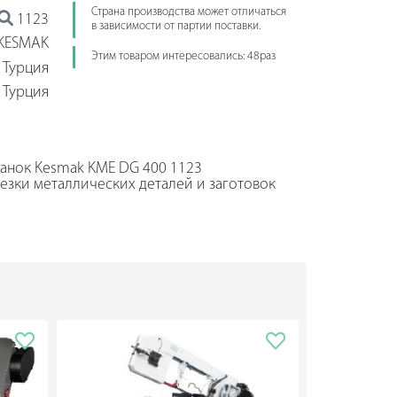
Страна производства может отличаться
1123
в зависимости от партии поставки.
KESMAK
Этим товаром интересовались: 48раз
Турция
Турция
анок Kesmak KME DG 400 1123
езки металлических деталей и заготовок
 предприятиях.
 с помощью которого осуществляется
даря функции голосового оповещения о
ении неполадок, пользователю не
дом со станком.
вания производятся из чугуна высокого
имую жесткость конструкции и позволяет
рации.