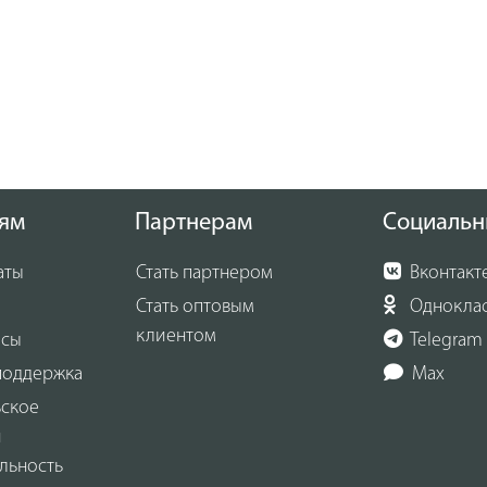
ям
Партнерам
Социальн
аты
Стать партнером
Вконтакт
Стать оптовым
Однокла
клиентом
осы
Telegram
поддержка
Max
ьское
и
льность