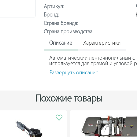
Артикул:
Бренд:
Страна бренда:
Страна производства:
Описание
Характеристики
Автоматический ленточнопильный ст
используется для прямой и угловой р
в серийном производстве на крупных
Развернуть описание
Модель оснащена PLC-контроллером,
управление работой аппарата. Благо
завершении распила или о возникнов
обязательно постоянно находиться ря
Похожие товары
Основные опорные элементы оборудо
качества, что обеспечивает необход
выдерживать сильные нагрузки и виб