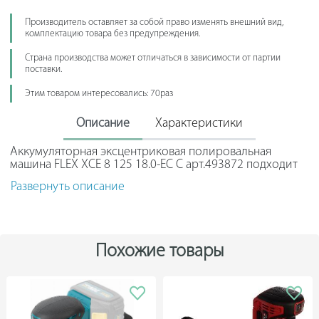
Производитель оставляет за собой право изменять внешний вид,
комплектацию товара без предупреждения.
Страна производства может отличаться в зависимости от партии
поставки.
Этим товаром интересовались: 70раз
Описание
Характеристики
Аккумуляторная эксцентриковая полировальная
машина FLEX XCE 8 125 18.0-EC C арт.493872 подходит
для термочувствительных лакокрасочных покрытий, не
Развернуть описание
нагревает поверхность при обработке.
Бесщеточный двигатель с высоким КПД и длительным
сроком службы.
Похожие товары
Для удобного использования
предусмотрен светодиодный индикатор емкости
аккумулятора.
Благодаря плоской форме головки редуктора
расстояние до поверхности сокращается, что