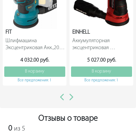
позволяет уверенно управлять устройством в любом
положении.
FIT
EINHELL
Шлифмашина 
Аккумуляторная 
Эксцентриковая Акк.,20 
эксцентриковая 
В, 6000-12000 об/мин, 
шлифмашина EINHELL TE-
4 032.00 руб.
5 027.00 руб.
125 мм, липучка, коробка 
RS 18 Li-Solo 4462010         
В корзину
В корзину
Все предложения: 1
Все предложения: 1
Отзывы о товаре
0
из 5