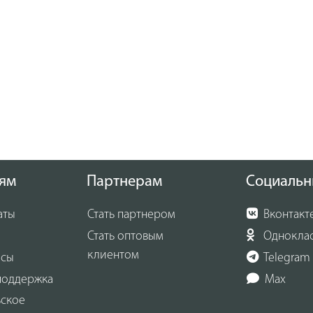
ям
Партнерам
Социальн
аты
Стать партнером
Вконтакт
Стать оптовым
Однокла
клиентом
осы
Telegram
поддержка
Max
ьское