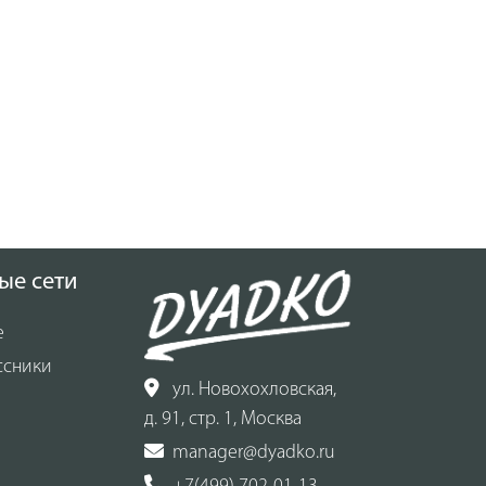
ые сети
е
ссники
ул. Новохохловская,
д. 91, стр. 1, Москва
manager@dyadko.ru