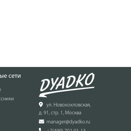
ые сети
е
ссники
ул. Новохохловская,
д. 91, стр. 1, Москва
manager@dyadko.ru