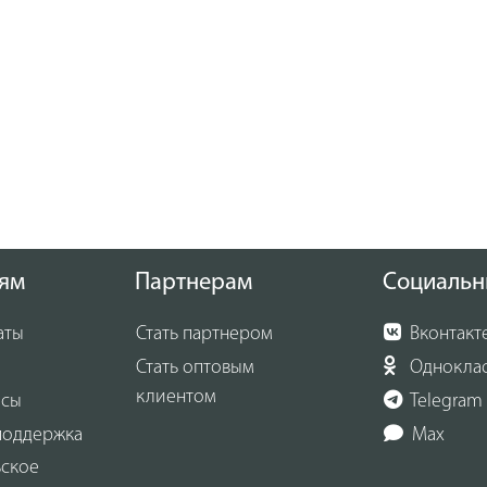
ям
Партнерам
Социальн
аты
Стать партнером
Вконтакт
Стать оптовым
Однокла
клиентом
осы
Telegram
поддержка
Max
ьское