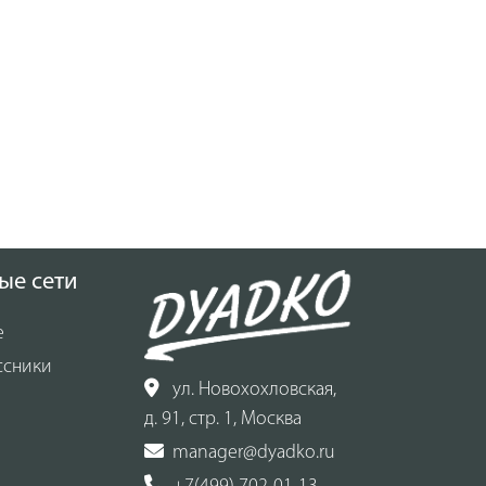
ые сети
е
ссники
ул. Новохохловская,
д. 91, стр. 1, Москва
manager@dyadko.ru