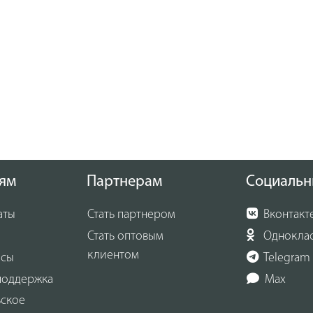
ям
Партнерам
Социальн
аты
Стать партнером
Вконтакт
Стать оптовым
Однокла
клиентом
осы
Telegram
поддержка
Max
ьское