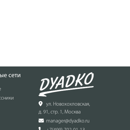
ые сети
е
ссники
ул. Новохохловская,
д. 91, стр. 1, Москва
manager@dyadko.ru