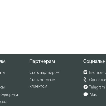
ям
Партнерам
Социальн
аты
Стать партнером
Вконтакт
Стать оптовым
Однокла
клиентом
осы
Telegram
поддержка
Max
ьское