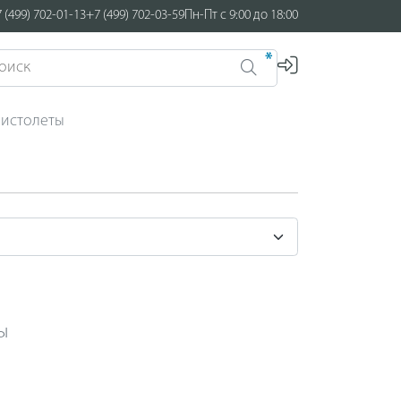
 (499) 702-01-13
+7 (499) 702-03-59
Пн-Пт с 9:00 до 18:00
*
истолеты
ы