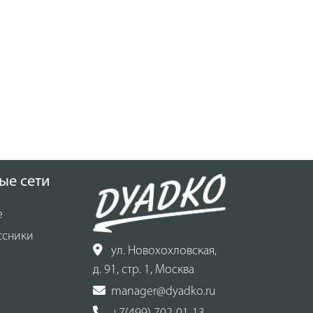
ые сети
е
ссники
ул. Новохохловская,
д. 91, стр. 1, Москва
manager@dyadko.ru