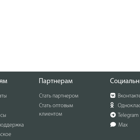
ям
Партнерам
Социальн
аты
Стать партнером
Вконтакт
Стать оптовым
Однокла
клиентом
осы
Telegram
поддержка
Max
ьское