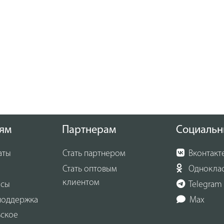
ям
Партнерам
Социальн
аты
Стать партнером
Вконтакт
Стать оптовым
Однокла
клиентом
осы
Telegram
поддержка
Max
ьское