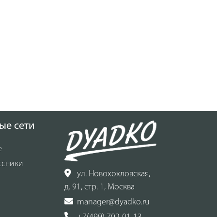
ые сети
е
ссники
ул. Новохохловская,
д. 91, стр. 1, Москва
manager@dyadko.ru