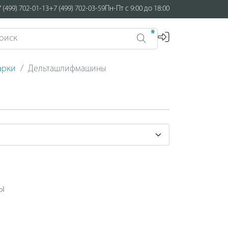
 (499) 702-01-13
+7 (499) 702-03-59
Пн-Пт с 9:00 до 18:00
*
арки
Дельташлифмашины
ы