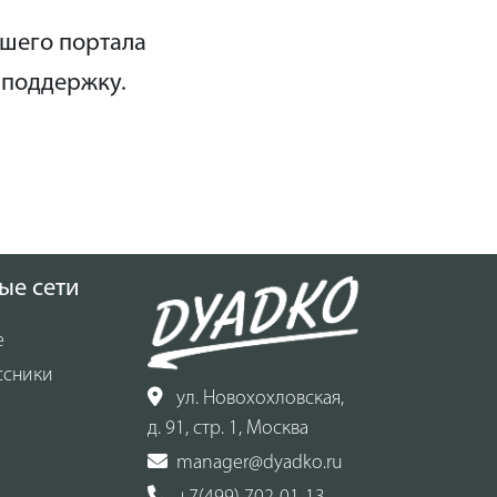
ашего портала
 поддержку.
ые сети
е
ссники
ул. Новохохловская,
д. 91, стр. 1, Москва
manager@dyadko.ru