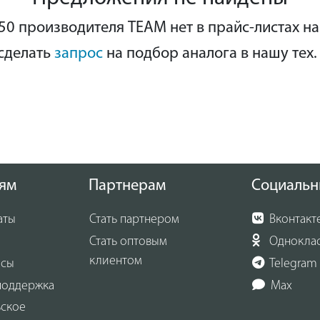
0 производителя TEAM нет в прайс-листах н
сделать
запрос
на подбор аналога в нашу тех.
ям
Партнерам
Социальн
аты
Стать партнером
Вконтакт
Стать оптовым
Однокла
клиентом
осы
Telegram
поддержка
Max
ьское