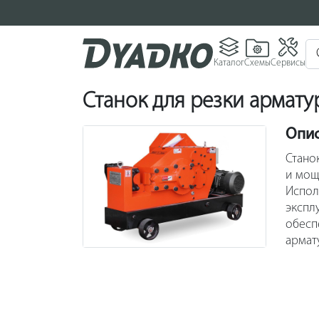
Каталог
Схемы
Сервисы
Станок для резки армат
Опи
Стано
и мощ
Испол
экспл
обесп
армат
литье
значи
конст