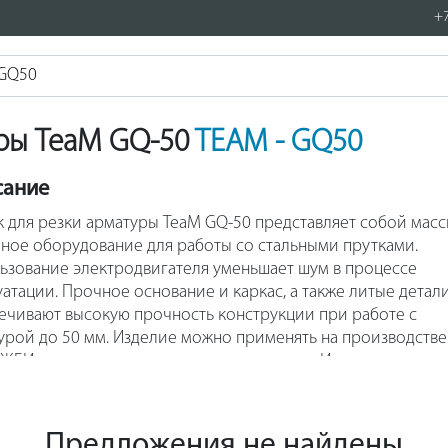
+7
уры TeaM GQ-50
TEAM - GQ50
сание
к для резки арматуры TeaM GQ-50 представляет собой мас
ное оборудование для работы со стальными прутками.
ьзование электродвигателя уменьшает шум в процессе
уатации. Прочное основание и каркас, а также литые детал
ечивают высокую прочность конструкции при работе с
урой до 50 мм. Изделие можно применять на производстве
 ЖБИ, а также на строительных площадках. Использование с
тельно упрощает и ускорять процесс создания монолитны
рукций.
Предложения не найдены