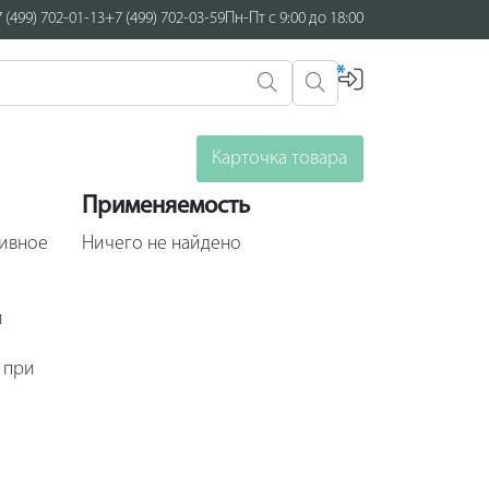
 (499) 702-01-13
+7 (499) 702-03-59
Пн-Пт с 9:00 до 18:00
*
Карточка товара
Применяемость
сивное
Ничего не найдено
и
 при
танка
х