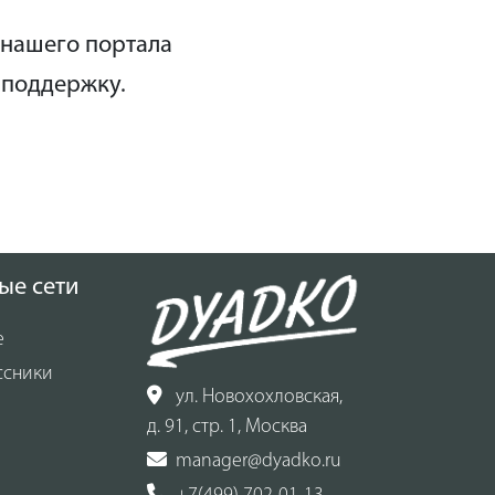
 нашего портала
 поддержку.
ые сети
е
ссники
ул. Новохохловская,
д. 91, стр. 1, Москва
manager@dyadko.ru