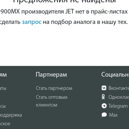
900MX производителя JET нет в прайс-листах
сделать
запрос
на подбор аналога в нашу тех.
ям
Партнерам
Социальн
аты
Стать партнером
Вконтакт
Стать оптовым
Однокла
клиентом
осы
Telegram
поддержка
Max
ьское