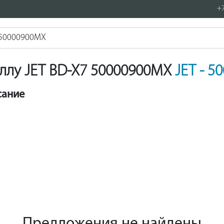
+7
аллу JET BD-X7 50000900MX
JET - 
сание
Предложения не найдены