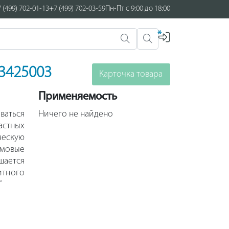
 (499) 702-01-13
+7 (499) 702-03-59
Пн-Пт с 9:00 до 18:00
*
3425003
Карточка товара
Применяемость
ваться
Ничего не найдено
астных
ческую
ймовые
шается
итного
 пуск,