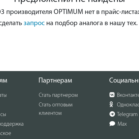
3 производителя OPTIMUM нет в прайс-листа
сделать
запрос
на подбор аналога в нашу тех.
ям
Партнерам
Социальн
аты
Стать партнером
Вконтакт
Стать оптовым
Однокла
клиентом
осы
Telegram
поддержка
Max
ьское