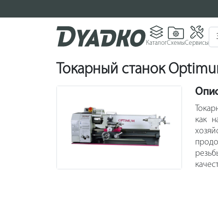
Каталог
Схемы
Сервисы
Токарный станок Optim
Опи
Токар
как н
хозяй
продо
резьб
качес
кожух
если 