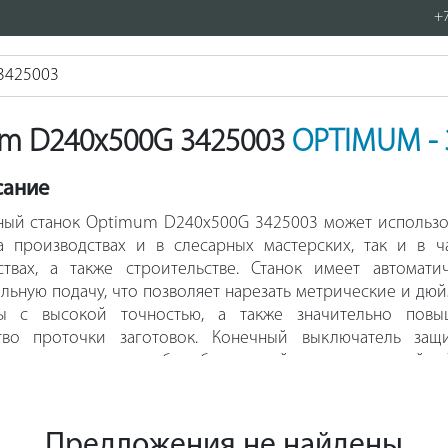
+7
um D240x500G 3425003
OPTIMUM - 
сание
ный станок Optimum D240x500G 3425003 может использо
а производствах и в слесарных мастерских, так и в ч
ствах, а также строительстве. Станок имеет автомати
льную подачу, что позволяет нарезать метрические и дю
ы с высокой точностью, а также значительно повы
тво проточки заготовок. Конечный выключатель защ
а шпинделя делает работу безопасной, исключая случайный
кожух не опущен.
Предложения не найдены