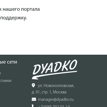
х нашего портала
 поддержку.
ые сети
е
ссники
ул. Новохохловская,
д. 91, стр. 1, Москва
manager@dyadko.ru