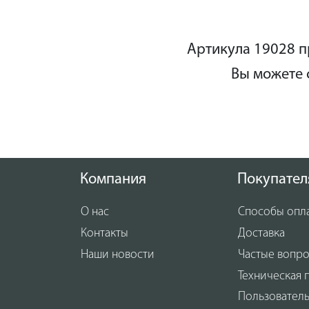
Стано
этого
м/мин
Артикула 19028 п
высок
матер
Вы можете 
Компания
Покупател
О нас
Способы опл
Контакты
Доставка
Наши новости
Частые вопр
Техническая 
Пользовател