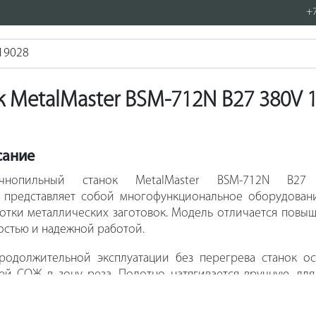
+7
 MetalMaster BSM-712N B27 380V 
сание
очнопильный станок MetalMaster BSM-712N B27
 представляет собой многофункциональное оборудован
отки металлических заготовок. Модель отличается повы
стью и надежной работой.
родолжительной эксплуатации без перегрева станок о
ей СОЖ в зону реза. Полотно натягивается вручную, для
смотрен специальный регулировочный вентиль.