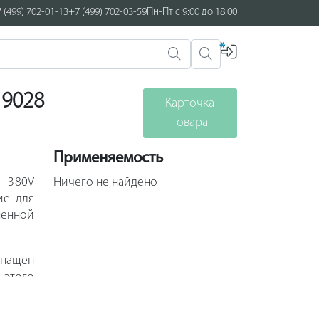
 (499) 702-01-13
+7 (499) 702-03-59
Пн-Пт с 9:00 до 18:00
*
19028
Карточка
товара
Применяемость
 380V
Ничего не найдено
ие для
шенной
снащен
 этого