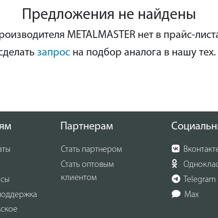
к оборудован тисками с углом поворота на 45 градусов.
Предложения не найдены
 можно регулировать скорость ленточного полотна: 22, 33, 
. Все это позволяет оптимально настроить оборудован
роизводителя METALMASTER нет в прайс-лист
оточной обработки заготовки в зависимости от ее геоме
иала.
сделать
запрос
на подбор аналога в нашу тех.
ям
Партнерам
Социальн
аты
Стать партнером
Вконтакт
Стать оптовым
Однокла
клиентом
осы
Telegram
поддержка
Max
ьское