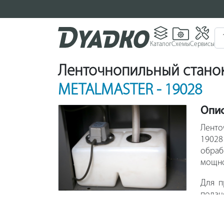
Каталог
Схемы
Сервисы
Ленточнопильный станок
METALMASTER - 19028
Опи
Лент
19028
обраб
мощно
Для п
подач
преду