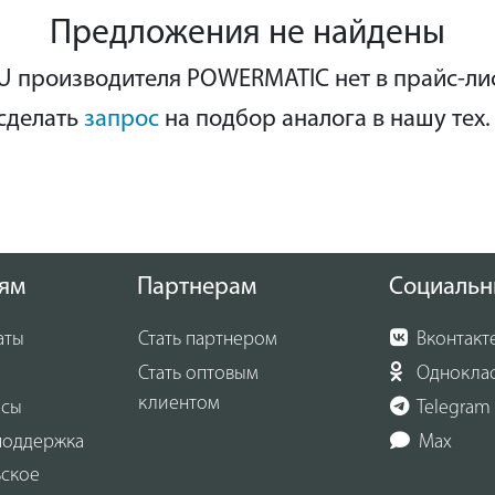
Предложения не найдены
 производителя POWERMATIC нет в прайс-ли
сделать
запрос
на подбор аналога в нашу тех.
ям
Партнерам
Социальн
аты
Стать партнером
Вконтакт
Стать оптовым
Однокла
клиентом
осы
Telegram
поддержка
Max
ьское