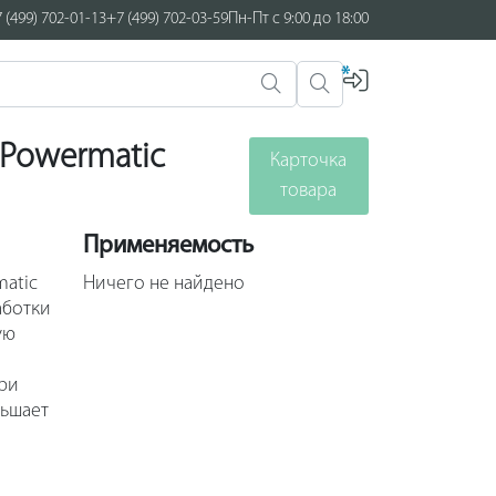
 (499) 702-01-13
+7 (499) 702-03-59
Пн-Пт с 9:00 до 18:00
*
 Powermatic
Карточка
товара
Применяемость
matic
Ничего не найдено
аботки
ую
ри
ньшает
ать
й