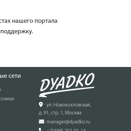
стах нашего портала
 поддержку.
ые сети
е
ссники
ул. Новохохловская,
д. 91, стр. 1, Москва
manager@dyadko.ru