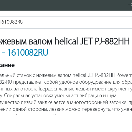
+7
жевым валом helical JET PJ-882HH
- 1610082RU
сание
альный станок с ножевым валом helical JET PJ-882HH Power
82-RU представляет собой удобное оборудование для обр
янных заготовок. Твердосплавные лезвия имеют скругленн
у. Спиральная установка уменьшает вибрацию и шум.
ущество лезвий заключается в многосторонней заточке: п
лении одной стороны, лезвия можно перевернуть, что уме
ту приобретения новых. Имеется возможность отрегулиров
альный упор. Механизм регулируется через шестеренчаты
д.