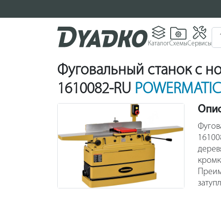
Каталог
Схемы
Сервисы
Фуговальный станок с но
1610082-RU
POWERMATIC 
Опи
Фугов
16100
дерев
кромк
Преим
затуп
часто
фугов
приво