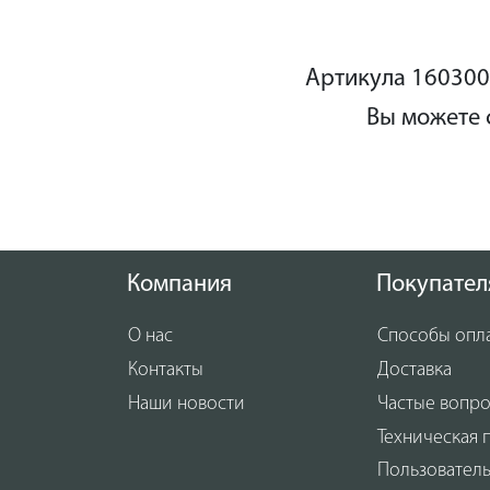
распо
помощ
управ
Артикула 160300
модел
Вы можете 
диапа
специ
Компания
Покупател
О нас
Способы опл
Контакты
Доставка
Наши новости
Частые вопр
Техническая 
Пользовател