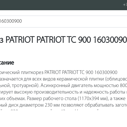
+7
 PATRIOT PATRIOT TC 900 1603009
сание
рический плиткорез PATRIOT PATRIOT TC 900 160300900
азначается для всех видов керамической плитки (облицов
ьной, тротуарной). Асинхронный двигатель мощностью 800
тирует высокую производительность и надежность работы 
их объемах. Размер рабочего стола (1170х394 мм), а также
ный диск диаметром 230 мм позволяют обрабатывать загот
й до 920 мм и толщиной до 43 мм. Наклонный стол
авливается из нержавеющей стали, что исключает влияние
зии и способствует долгому сроку службы устройства. Вер