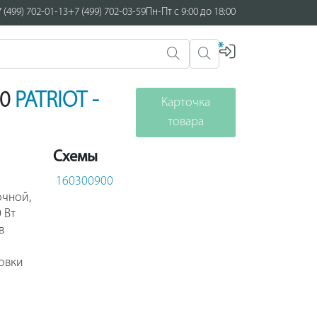
 (499) 702-01-13
+7 (499) 702-03-59
Пн-Пт с 9:00 до 18:00
*
00
PATRIOT -
Карточка
товара
Схемы
160300900
очной,
 Вт
в
овки
хнее