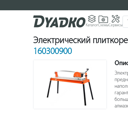
Каталог
Схемы
Сервисы
Электрический плиткорез
160300900
Опи
Элект
предн
напол
гаран
больш
алмаз
длино
изгот
корро