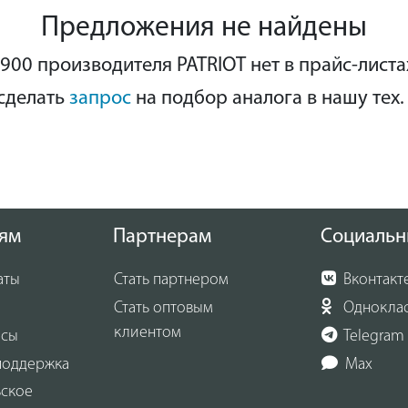
ложение двигателя, а также возможность охлаждения диска
Предложения не найдены
ью жидкости обеспечивают высокое качество реза. Клав
ления располагаются в одном месте, что позволяет работат
900 производителя PATRIOT нет в прайс-листа
ью даже неопытному оператору. Регулировка угла наклона
сделать
запрос
на подбор аналога в нашу тех.
зоне от 0 до 45 градусов осуществляется простым поворо
ального барашка.
ям
Партнерам
Социальн
аты
Стать партнером
Вконтакт
Стать оптовым
Однокла
клиентом
осы
Telegram
поддержка
Max
ьское