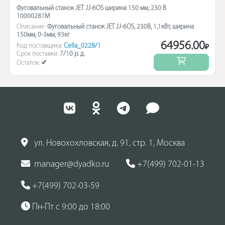
Фуговальный станок JET JJ-6OS ширина 150 мм, 230 В
10000281M
Описание:
Фуговальный станок JET JJ-6OS, 230В, 1,1кВт, ширина
150мм, 0-3мм, 93кг
64956.00
Код поставщика:
Cella_0228/1
₽
Срок поставки:
7/10 р. д.
Остаток:
✔
ул. Новохохловская, д. 91, стр. 1, Москва
manager@dyadko.ru
+7(499) 702-01-13
+7(499) 702-03-59
Пн-Пт с 9:00 до 18:00