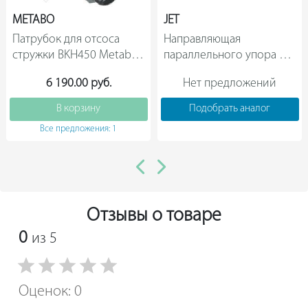
METABO
JET
Патрубок для отсоса 
Направляющая 
стружки BKH450 Metabo 
параллельного упора 
0910006690                
762 мм для PM1000 JET 
6 190.00 руб.
Нет предложений
2653045Z                
В корзину
Подобрать аналог
Все предложения: 1
Отзывы о товаре
0
из 5
Оценок: 0