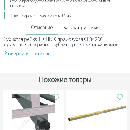
Страна производства может отличаться в зависимости от партии
поставки.
Этим товаром интересовались: 57раз
Описание
Характеристики
Зубчатая рейка TECHNIX прямозубая CR34200
применяется в работе зубчато-реечных механизмов.
Подходит для использования на малых и средних
Развернуть описание
скоростях. Данная модель изготовлена из прочной
стали и отличается высокой стойкостью к нагрузкам.
Высокий класс нарезки зубьев (8-9 DIN3962/63/67)
обеспечивает надежную стыковку с зубчатыми
колесами.
Похожие товары