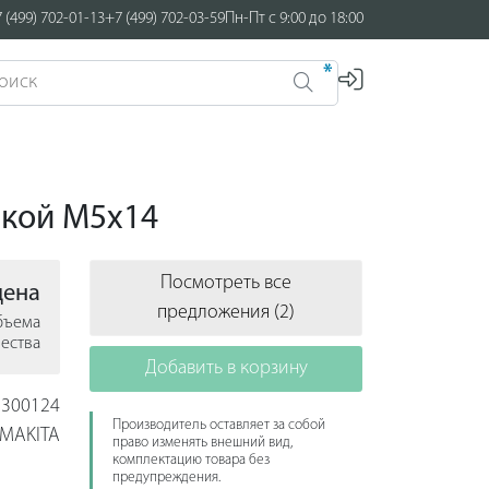
 (499) 702-01-13
+7 (499) 702-03-59
Пн-Пт с 9:00 до 18:00
*
вкой M5х14
Посмотреть все
цена
предложения (2)
объема
ества
Добавить в корзину
300124
Производитель оставляет за собой
MAKITA
право изменять внешний вид,
комплектацию товара без
предупреждения.