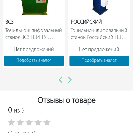
ВСЗ
РОССИЙСКИЙ
Точильно-шлифовальный 
Точильно-шлифовальный 
станок ВСЗ ТШ4 ТУ 
станок Российский ТШ2-
28.41.23-002-05048081-
2 067-4504                
Нет предложений
Нет предложений
2018                
Подобрать аналог
Подобрать аналог
Отзывы о товаре
0
из 5