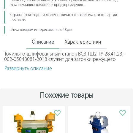
Производитель оставляет за собой право изменять внешний вид,
комплектацию товара без предупреждения.
Страна производства может отличаться в зависимости от партии
поставки.
Этим товаром интересовались: 48раз
Описание
Характеристики
Точильно-шлифовальный станок ВСЗ ТШ2 ТУ 28.41.23-
002-05048081-2018 служит для заточки режущего
инструмента, а также для снятия фасок и облоя во
Развернуть описание
время выполнения слесарных работ. Мощный
двигатель способен выдержать высокие нагрузки.
Подсветка рабочей зоны обеспечивает удобство
эксплуатации в затемненном помещении. Два экрана
Похожие товары
над точильными кругами защищают оператора от
вылета мелких частиц.