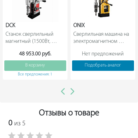
защиту от случайного открепления модели;
экономный расход энергии за счет понижения
DCK
ONIX
мощности магнита при выключенном двигателе.
Станок сверлильный 
Сверлильная машина на 
магнитный (1500Вт, 
электромагнитном 
15000Н, Weldon 19, 390 
основании ONIX DM-100  
48 953.00 руб.
Нет предложений
об/мин, ход 220мм,            
В корзину
Подобрать аналог
Все предложения: 1
Отзывы о товаре
0
из 5