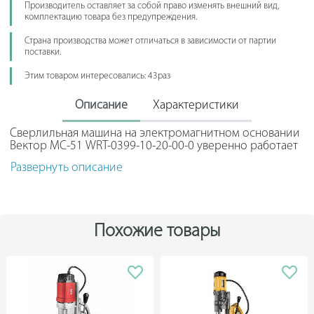
Производитель оставляет за собой право изменять внешний вид,
комплектацию товара без предупреждения.
Страна производства может отличаться в зависимости от партии
поставки.
Этим товаром интересовались: 43раз
Описание
Характеристики
Сверлильная машина на электромагнитном основании
Вектор МС-51 WRT-0399-10-20-00-0 уверенно работает
как на горизонтальных, так и на вертикальных
Развернуть описание
поверхностях.
В качестве оснастки используются корончатые и
спиральные сверла диаметром до 51 мм и 23 мм
соответственно, а также твердосплавные фрезы. Станок
Похожие товары
позволяет производить зенкование до 51 мм.
Для безопасной эксплуатации предусматривается
многофункциональная электронная система контроля
магнитного основания, которая обеспечивает:
простоту крепления станка к неровным поверхностям;