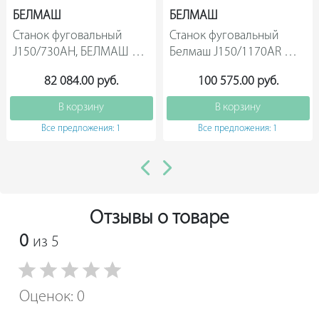
обрабатываемой заготовки: 8 мм. Общая длина
БЕЛМАШ
БЕЛМАШ
строгальных столов: 2240 мм.
Станок фуговальный 
Станок фуговальный 
Комплектация: Станок в сборе. Параллельный упор в
J150/730AH, БЕЛМАШ 
Белмаш J150/1170AR 
сбор. Упоры для рук. Устройство для установки ножей.
Комплект ключей. Комплект крепежа. Инструкция.
S214A                
S021A                
Упаковка.
82 084.00 руб.
100 575.00 руб.
В корзину
В корзину
Все предложения: 1
Все предложения: 1
Отзывы о товаре
0
из 5
Оценок: 0