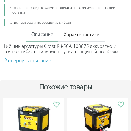
Страна производства может отличаться в зависимости от партии
поставки.
Этим товаром интересовались: 40раз
Описание
Характеристики
Гибщик арматуры Grost RB-50A 108875 аккуратно и
точно сгибает стальные прутки толщиной до 50 мм.
Модель оснащается системой автоматики, что
Развернуть описание
позволяет сокращать время работы без потери
качества. Агрегат успешно применяется в сфере
строительства для изготовления элементов
фундамента или бетонных плит. Колеса обеспечивают
простое перемещение гибщика по ровной площадке.
Похожие товары