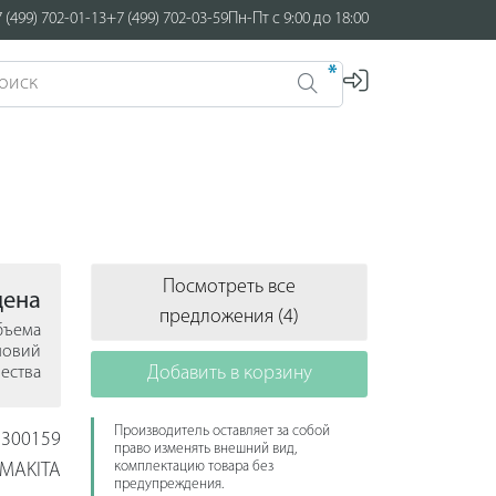
 (499) 702-01-13
+7 (499) 702-03-59
Пн-Пт с 9:00 до 18:00
*
Посмотреть все
цена
предложения (4)
объема
ловий
Добавить в корзину
ества
Производитель оставляет за собой
300159
право изменять внешний вид,
комплектацию товара без
MAKITA
предупреждения.