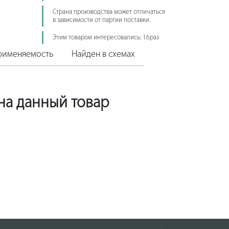
Страна производства может отличаться
в зависимости от партии поставки.
Этим товаром интересовались: 16раз
рименяемость
Найден в схемах
 на данный товар