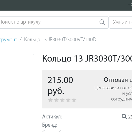
+7
струмент
Кольцо 13 JR3030T/3000VT/140D
Кольцо 13 JR3030T/3
215.00
Оптовая 
Цена зависит от 
руб.
и ус
сотруднич
Артикул:
2
Бренд: