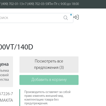
 (499) 702-01-13
+7 (499) 702-03-59
Пн-Пт с 9:00 до 18:00
*
000VT/140D
Посмотреть все
цена
предложения (3)
объема
ловий
Добавить в корзину
ества
Производитель оставляет за собой
57226-7
право изменять внешний вид,
комплектацию товара без
MAKITA
предупреждения.