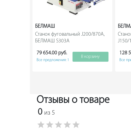
БЕЛМАШ
БЕЛ
Станок фуговальный J200/870A, 
Стано
БЕЛМАШ S303A                
J150/1
79 654.00 руб.
128 5
В корзину
Все предложения: 1
Все пр
Отзывы о товаре
0
из 5