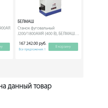
БЕЛМАШ
POWERMATI
900AR 
Станок фуговальный 
Фуговальный
A                
J200/1800AMR (400 В), БЕЛМАШ 
валом helica
S111B                
Powermatic 161008
167 242.00 руб.
Нет
ну
В корзину
Все предложения: 1
Под
 на данный товар