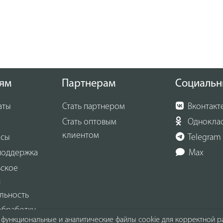
ям
Партнерам
Социальн
аты
Стать партнером
Вконтакт
Стать оптовым
Однокла
клиентом
осы
Telegram
поддержка
Max
ьское
и
льность
обработку
функциональные и аналитические файлы cookie для корректной ра