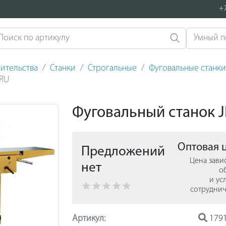
+7
ительства
Станки
Строгальные
Фуговальные станки
-RU
Фуговальный станок J
Оптовая 
Предложений
Цена зави
нет
о
и ус
сотруднич
Артикул:
179