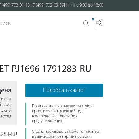
 (499) 702-01-13
+7 (499) 702-03-59
Пн-Пт с 9:00 до 18:00
*
ET PJ1696 1791283-RU
цена
Подобрать аналог
сит от
бъема
Производитель оставляет за собой
ловий
право изменять внешний вид,
ества
комплектацию товара без
предупреждения.
Страна производства может отличаться
1283-RU
в зависимости от партии поставки.