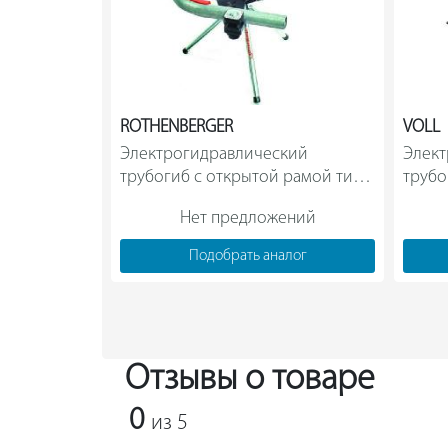
ROTHENBERGER
VOLL
Электрогидравлический 
Элект
трубогиб с открытой рамой тип 
трубо
ME Rothenberger Robull 57973       
Нет предложений
Подобрать аналог
Отзывы о товаре
0
из 5