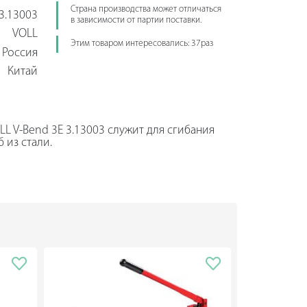
Страна производства может отличаться
3.13003
в зависимости от партии поставки.
VOLL
Этим товаром интересовались: 37раз
Россия
Китай
L V-Bend 3E 3.13003 служит для сгибания
 из стали.
бходимость в использовании сварки и
 из стали. Порошковая краска
ждений и коррозии.
 оборудование можно применять для
оизводственных цехах.