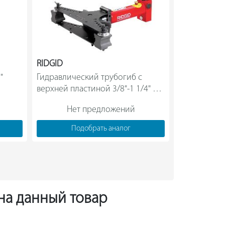
RIDGID
BREXIT
 
Гидравлический трубогиб с 
Гидравличес
верхней пластиной 3/8"-1 1/4" 
передавлива
RIDGID НВ382 40383                
Нет предложений
Нет
Подобрать аналог
Под
 на данный товар