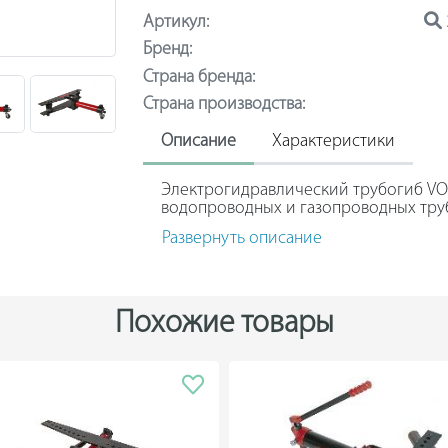
Артикул:
Бренд:
Страна бренда:
Страна производства:
Описание
Характеристики
Электрогидравлический трубогиб VOL
водопроводных и газопроводных труб
Развернуть описание
Применение аппарата исключает нео
создании резьбовых соединений.
Модель имеет прочную закрытую раму
обеспечивает защиту рамы от повре
Похожие товары
Благодаря высокой скорости работы
изготовления фасонных деталей в пр