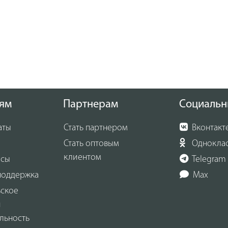
ям
Партнерам
Социальн
аты
Стать партнером
Вконтакт
Стать оптовым
Однокла
клиентом
осы
Telegram
поддержка
Max
ьское
и
льность