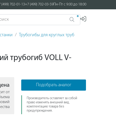
 (499) 702-01-13
+7 (499) 702-03-59
Пн-Пт с 9:00 до 18:00
*
станки
Трубогибы для круглых труб
ий трубогиб VOLL V-
цена
Подобрать аналог
сит от
бъема
Производитель оставляет за собой
ловий
право изменять внешний вид,
ества
комплектацию товара без
предупреждения.