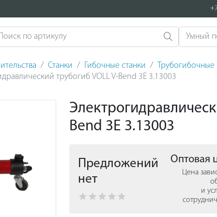
+7
ительства
Станки
Гибочные станки
Трубогибочные 
дравлический трубогиб VOLL V-Bend 3E 3.13003
Электрогидравлическ
Bend 3E 3.13003
Оптовая 
Предложений
Цена зави
нет
о
и ус
сотруднич