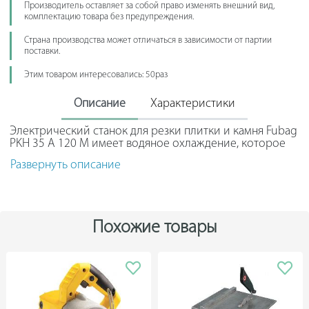
Производитель оставляет за собой право изменять внешний вид,
комплектацию товара без предупреждения.
Страна производства может отличаться в зависимости от партии
поставки.
Этим товаром интересовались: 50раз
Описание
Характеристики
Электрический станок для резки плитки и камня Fubag
PKH 35 A 120 M имеет водяное охлаждение, которое
обеспечивает непрерывную работу без перегрева.
Развернуть описание
Двигатель защищен от самопроизвольного пуска. Стол
имеет возможность наклона, что позволяет выполнять
фигурные пропилы. Защитный кожух диска делает
работу безопасной для оператора.
Похожие товары