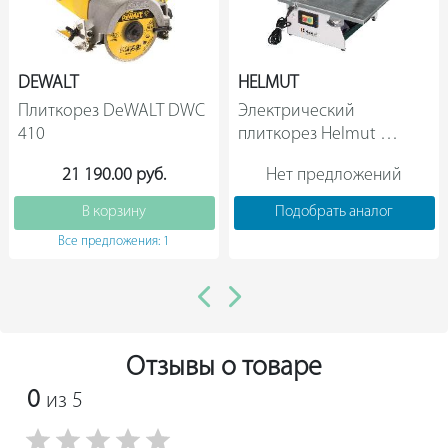
DEWALT
HELMUT
Плиткорез DeWALT DWC 
Электрический 
410                
плиткорез Helmut 
FSC180 hl-42                
21 190.00 руб.
Нет предложений
В корзину
Подобрать аналог
Все предложения: 1
Отзывы о товаре
0
из 5