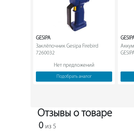
GESIPA
GESIP
Заклёпочник Gesipa Firebird 
Аккум
7260032                
GESIPA
Нет предложений
Подобрать аналог
Отзывы о товаре
0
из 5