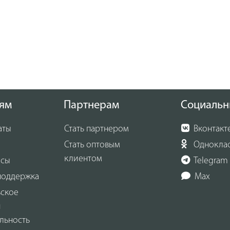
ям
Партнерам
Социальн
аты
Стать партнером
Вконтакт
Стать оптовым
Однокла
клиентом
осы
Telegram
поддержка
Max
ьское
и
льность