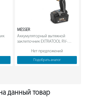
MESSER
ABSOLUT
ик 
Аккумуляторный вытяжной 
Аккумулято
заклепочник EXTRATOOL RV-
20102                
Нет предложений
Нет
Подобрать аналог
Под
 на данный товар