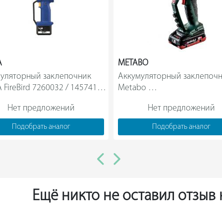
A
METABO
уляторный заклепочник 
Аккумуляторный заклепочн
 FireBird 7260032 / 1457414  
Metabo 
NP 18 LTX BL 5.0 619002800              
Нет предложений
Нет предложений
Подобрать аналог
Подобрать аналог
Ещё никто не оставил отзыв