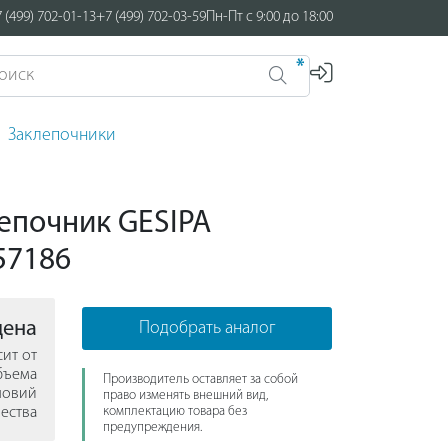
 (499) 702-01-13
+7 (499) 702-03-59
Пн-Пт с 9:00 до 18:00
*
Заклепочники
епочник GESIPA
57186
цена
Подобрать аналог
сит от
бъема
Производитель оставляет за собой
ловий
право изменять внешний вид,
ества
комплектацию товара без
предупреждения.