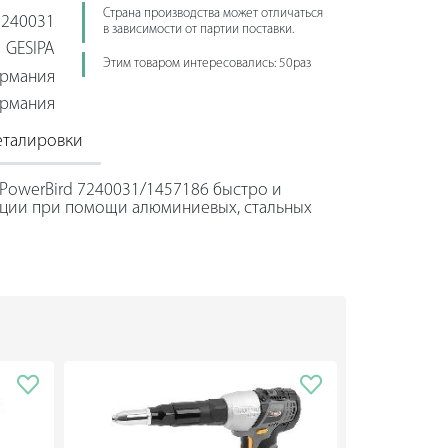
Страна производства может отличаться
240031
в зависимости от партии поставки.
GESIPA
Этим товаром интересовались: 50раз
ермания
ермания
еталировки
PowerBird 7240031/1457186 быстро и
кции при помощи алюминиевых, стальных
аметром до 7.7 мм.
трено наличие в корпусе специального
пользователь работает без ощущения
.
 пластика, отлично защищает от