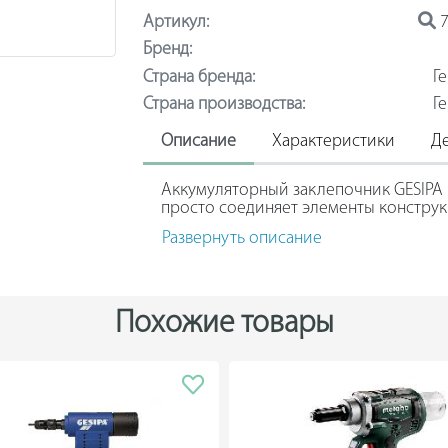
Артикул:
7
Бренд:
Страна бренда:
Г
Страна производства:
Г
Описание
Характеристики
Д
Аккумуляторный заклепочник GESIPA 
просто соединяет элементы констру
и стальных нержавеющих заклепок ди
Развернуть описание
Конструкцией инструмента предусмо
магазина для насадок.
Благодаря небольшому весу модели 
Похожие товары
усталости в течение долгого времени
Корпус изготовлен из ударопрочного
механических повреждений.