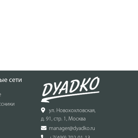
ые сети
е
ссники
ул. Новохохловская,
д. 91, стр. 1, Москва
manager@dyadko.ru