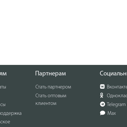
ям
Партнерам
Социальн
аты
Стать партнером
Вконтакт
Стать оптовым
Однокла
клиентом
осы
Telegram
поддержка
Max
ьское