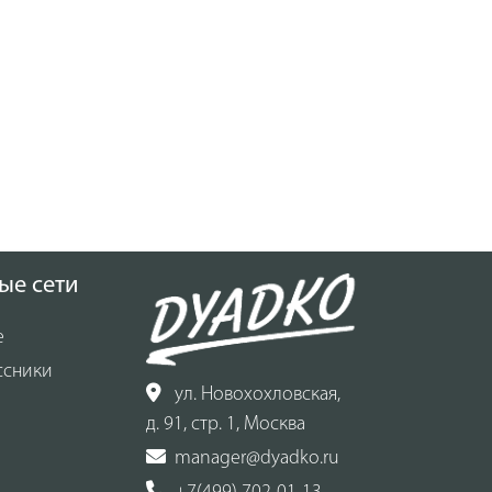
ые сети
е
ссники
ул. Новохохловская,
д. 91, стр. 1, Москва
manager@dyadko.ru