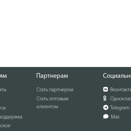
ям
Партнерам
Социальн
аты
Стать партнером
Вконтакт
Стать оптовым
Однокла
клиентом
осы
Telegram
поддержка
Max
ьское