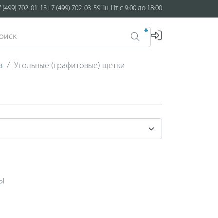
 (499) 702-01-13
+7 (499) 702-03-59
Пн-Пт с 9:00 до 18:00
*
в
Угольные (графитовые) щетки
ы