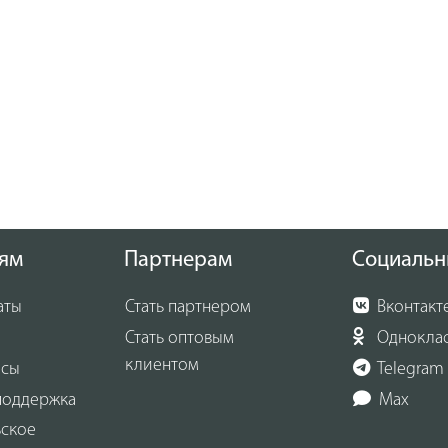
ям
Партнерам
Социальн
аты
Стать партнером
Вконтакт
Стать оптовым
Однокла
клиентом
осы
Telegram
поддержка
Max
ьское