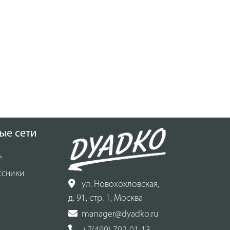
ые сети
е
ссники
ул. Новохохловская,
д. 91, стр. 1, Москва
manager@dyadko.ru