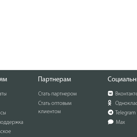
ям
Партнерам
Социальн
аты
Стать партнером
Вконтакт
Стать оптовым
Однокла
клиентом
осы
Telegram
поддержка
Max
ьское