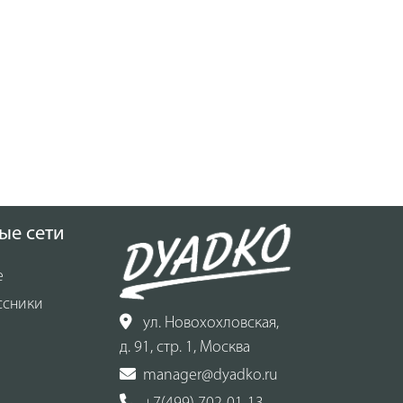
ые сети
е
ссники
ул. Новохохловская,
д. 91, стр. 1, Москва
manager@dyadko.ru